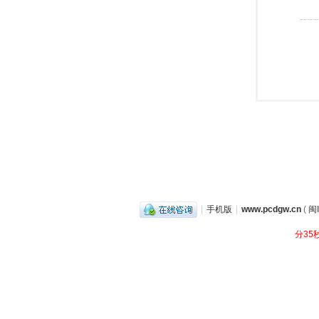
|
手机版
|
www.pcdgw.cn
(
闽
分35