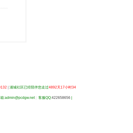
132
|
浦城社区已经陪伴您走过
4892天17小时34
箱:admin@pcdgw.net
|
客服QQ:
422658656
|