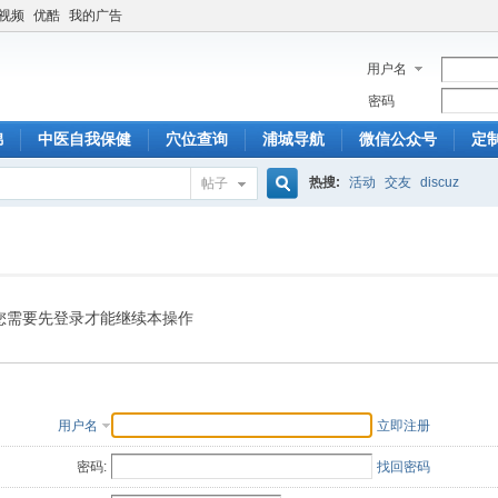
6视频
优酷
我的广告
用户名
密码
锦
中医自我保健
穴位查询
浦城导航
微信公众号
定
热搜:
活动
交友
discuz
帖子
搜
索
您需要先登录才能继续本操作
用户名
立即注册
密码:
找回密码