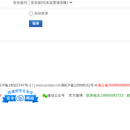
安全提问:
自动登录
登录
ICP备19022747号-1
) | www.pcdgw.net:
闽ICP备12008531号-4
南公备35090009000
秒
|
微信公众号
|
官方微博
|
联系电话:18905092723
|
邮