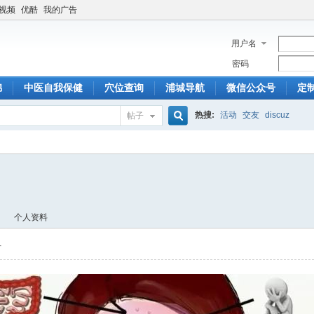
6视频
优酷
我的广告
用户名
密码
锦
中医自我保健
穴位查询
浦城导航
微信公众号
定
热搜:
活动
交友
discuz
帖子
搜
索
个人资料
片