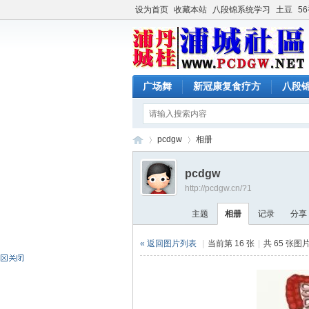
设为首页
收藏本站
八段锦系统学习
土豆
5
广场舞
新冠康复食疗方
八段
pcdgw
相册
pcdgw
http://pcdgw.cn/?1
浦
›
›
主题
相册
记录
分享
« 返回图片列表
|
当前第 16 张
|
共 65 张图