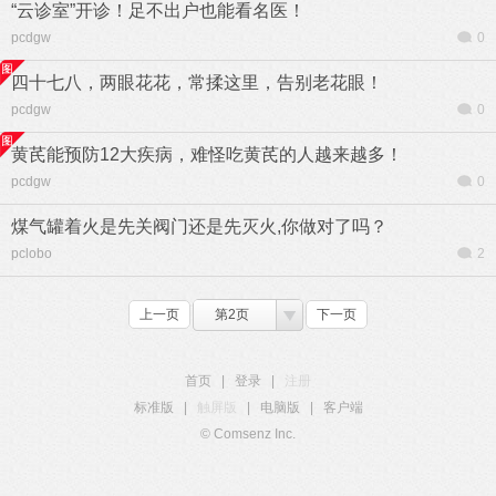
“云诊室”开诊！足不出户也能看名医！
pcdgw
0
四十七八，两眼花花，常揉这里，告别老花眼！
pcdgw
0
黄芪能预防12大疾病，难怪吃黄芪的人越来越多！
pcdgw
0
煤气罐着火是先关阀门还是先灭火,你做对了吗？
pclobo
2
上一页
第2页
下一页
首页
|
登录
|
注册
标准版
|
触屏版
|
电脑版
|
客户端
© Comsenz Inc.